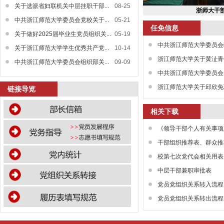
关于选派省妇联机关中层挂职干部...
08-25
浙师大干
中共浙江师范大学委员会党校关于...
05-21
任免信息
关于做好2025届毕业生党员组织关...
05-19
中共浙江师范大学委员会组
关于浙江师范大学学生优秀共产党...
10-14
浙江师范大学关于黄沚青
中共浙江师范大学委员会组织部关...
09-09
中共浙江师范大学委员会关
浙江师范大学关于邱欣免
链接导览
相关下载
《领导干部个人有关事项
干部组织推荐表、群众推
校第七次党代会相关用表
中层干部兼职审批表
党员党组织关系转入流程
党员党组织关系转出流程